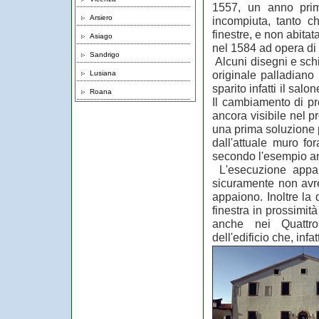
1557, un anno prim
Arsiero
incompiuta, tanto c
finestre, e non abitat
Asiago
nel 1584 ad opera di
Sandrigo
Alcuni disegni e sch
originale palladiano 
Lusiana
sparito infatti il sa
Roana
Il cambiamento di pr
ancora visibile nel p
una prima soluzione p
dall'attuale muro for
secondo l'esempio ant
L'esecuzione appar
sicuramente non avre
appaiono. Inoltre la 
finestra in prossimit
anche nei Quattro
dell'edificio che, infa