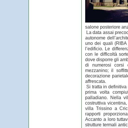
salone posteriore anz
La data assai precoce
autonome dell’archite
uno dei quali (RIBA 
l’edificio. Le differ
con le difficoltà sor
dove disporre gli ambi
di numerosi corsi 
mezzanino; il soffi
decorazione parietal
affrescata.
Si tratta in definitiva
prima volta compiuta
palladiano. Nella vi
costruttiva vicentina
villa Trissino a Cric
rapporti proporzion
Accanto a loro tuttav
strutture termali ant