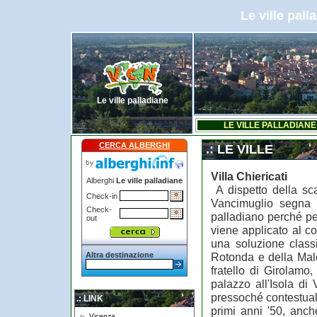
Le ville pall
Le ville palladiane
LE VILLE PALLADIANE
CERCA ALBERGHI
.: LE VILLE
Villa Chiericati
Alberghi
Le ville palladiane
A dispetto della scar
Check-in
Vancimuglio segna u
Check-
palladiano perché pe
out
viene applicato al c
una soluzione class
Altra destinazione
Rotonda e della Malco
fratello di Girolamo,
palazzo all'Isola di
pressoché contestuale
.: LINK
primi anni '50, anch
Vicenza